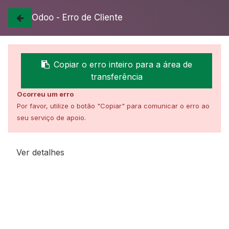
Odoo - Erro de Cliente
Todos os Produtos
Tratamento da madeira
Inyectores.
8000 INJEMATIC BEGE
Copiar o erro inteiro para a área de
transferência
Ocorreu um erro
Por favor, utilize o botão "Copiar" para comunicar o erro ao
seu serviço de apoio.
Ver detalhes