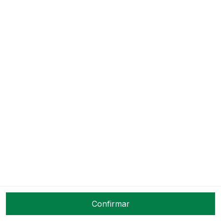
8000 INJEMATIC BEGE
PVP ANTERIOR: 460€
Este artigo já não está disponível.
Ref:
3030
Descrição
Confirmar
Sobre nós