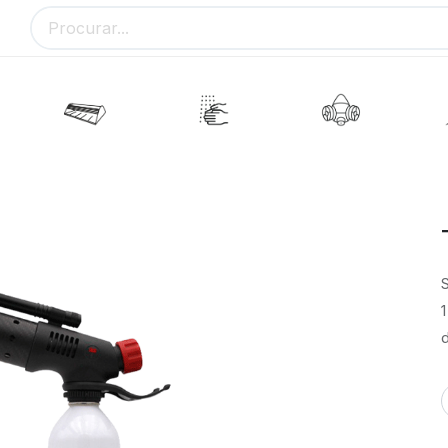
S
1
d