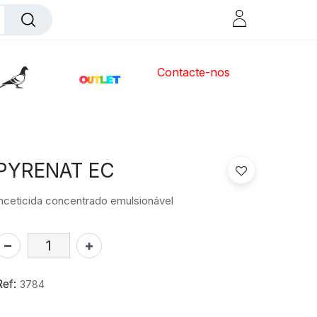
Contacte-nos
PYRENAT EC
nceticida concentrado emulsionável
Ref:
3784